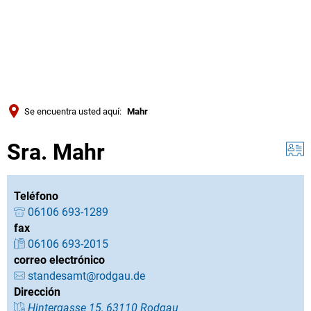
Türkçe
Українська
BUSQUE EN
Polski
Português
Se encuentra usted aquí:
Mahr
Română
Sra. Mahr
Български
Русский
Deutsch
Teléfono
MENÜ
06106 693-1289
fax
06106 693-2015
correo electrónico
standesamt@rodgau.de
Dirección
Hintergasse 15, 63110 Rodgau