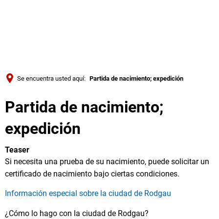
Türkçe
Українська
BUSQUE EN
Polski
Português
Se encuentra usted aquí:
Partida de nacimiento; expedición
Română
Partida de nacimiento;
Български
Русский
expedición
Deutsch
MENÜ
Teaser
Si necesita una prueba de su nacimiento, puede solicitar un
certificado de nacimiento bajo ciertas condiciones.
Información especial sobre la ciudad de Rodgau
¿Cómo lo hago con la ciudad de Rodgau?