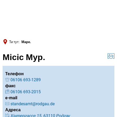
Türkçe
Українська
ПОШУК
Polski
Português
Ти тут:
Маре.
Română
Місіс Мур.
Български
Русский
Deutsch
Телефон
MENÜ
06106 693-1289
факс
06106 693-2015
e-mail
standesamt@rodgau.de
Адреса
Хінтергассе 15, 63110 Родгау