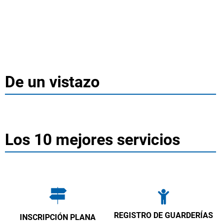
Türkçe
Українська
BUSQUE EN
Polski
Português
De un vistazo
Página
Română
de
Български
Русский
inicio
Los 10 mejores servicios
Deutsch
MENÜ
REGISTRO DE GUARDERÍAS
INSCRIPCIÓN PLANA