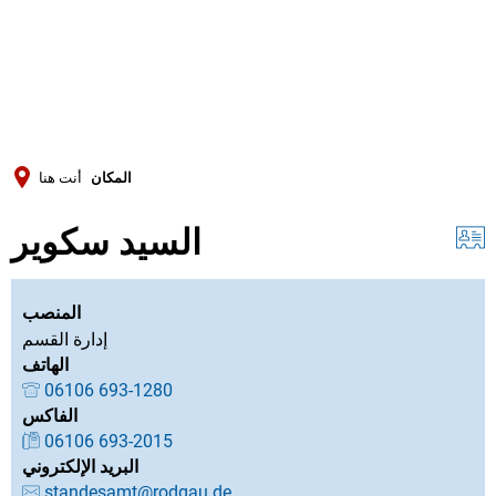
Türkçe
Українська
بحث
Polski
Português
المكان
أنت هنا
Română
السيد سكوير
Български
Русский
Deutsch
المنصب
MENÜ
إدارة القسم
الهاتف
06106 693-1280
الفاكس
06106 693-2015
البريد الإلكتروني
standesamt@rodgau.de