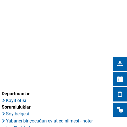
Türkçe
ŞEHİR İŞLERİ
Українська
ARAMA
Polski
Português
Română
Български
Русский
Deutsch
MENÜ
Departmanlar
Kayıt ofisi
Sorumluluklar
Soy belgesi
Yabancı bir çocuğun evlat edinilmesi - noter