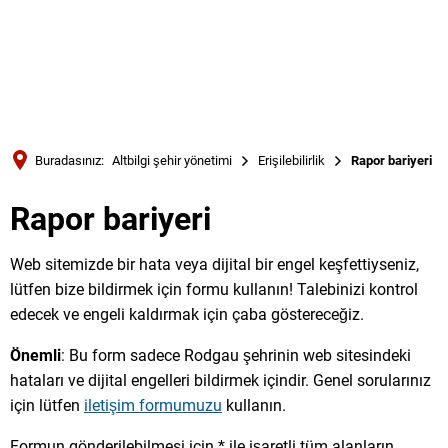
Türkçe
Українська
ARAMA
Polski
Português
Buradasınız:
Altbilgi şehir yönetimi
Erişilebilirlik
Rapor bariyeri
Română
Rapor bariyeri
Български
Русский
Web sitemizde bir hata veya dijital bir engel keşfettiyseniz,
Deutsch
MENÜ
lütfen bize bildirmek için formu kullanın! Talebinizi kontrol
edecek ve engeli kaldırmak için çaba göstereceğiz.
Önemli
: Bu form sadece Rodgau şehrinin web sitesindeki
hataları ve dijital engelleri bildirmek içindir. Genel sorularınız
için lütfen
iletişim formumuzu
kullanın.
Formun gönderilebilmesi için * ile işaretli tüm alanların