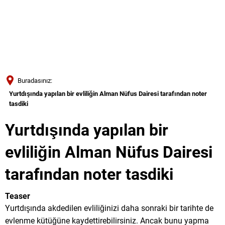
Türkçe
Українська
ARAMA
Polski
Português
Buradasınız:
Română
Yurtdışında yapılan bir evliliğin Alman Nüfus Dairesi tarafından noter
tasdiki
Български
Русский
Yurtdışında yapılan bir
Deutsch
MENÜ
evliliğin Alman Nüfus Dairesi
tarafından noter tasdiki
Teaser
Yurtdışında akdedilen evliliğinizi daha sonraki bir tarihte de
evlenme kütüğüne kaydettirebilirsiniz. Ancak bunu yapma