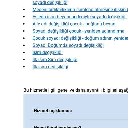
soyadı değişikliği
Medeni birlikteliklerin isimlendirilmesine ilişk
Eşlerin isim beyanı nedeniyle soyadı değişikliği
Aile adı değişikliği çocuk - bağlantı beyanı
Soyadı değişikliği çocuk - yeniden adlandırma
Çocuk soyadı değişikliği - doğum adının yenide
Soyadı Doğumda soyadı değişikliği
İsim değişikliği
İlk isim Sıra değişikliği
İlk isim değişikliği
Bu hizmetle ilgili genel ve daha ayrıntılı bilgileri aşağ
Hizmet açıklaması
Hangi ücretler alınıyor?