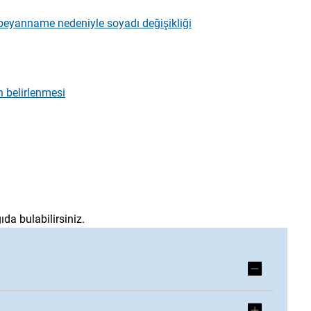
in beyanname nedeniyle soyadı değişikliği
n belirlenmesi
ıda bulabilirsiniz.