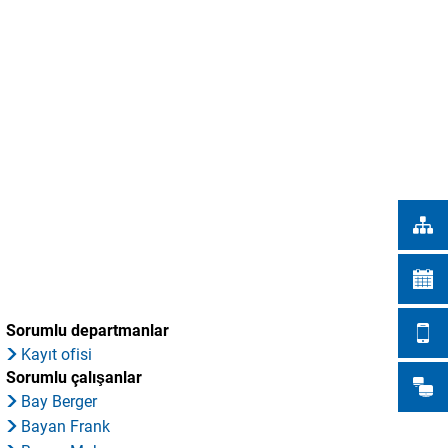
Türkçe
ŞEHİR İŞLERİ
Українська
ARAMA
Polski
Português
Română
Български
Русский
Deutsch
MENÜ
Sorumlu departmanlar
Kayıt ofisi
Sorumlu çalışanlar
Bay Berger
Bayan Frank