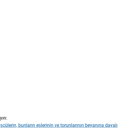
yın:
şçülerin, bunların eşlerinin ve torunlarının beyanına dayalı