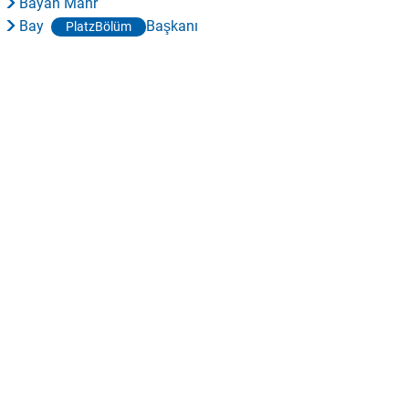
Bayan Mahr
Bay
Başkanı
PlatzBölüm