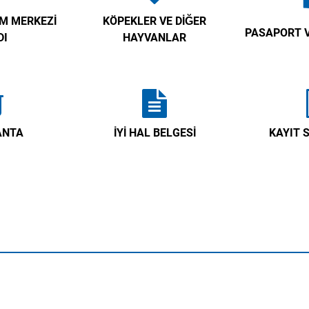
M MERKEZI
KÖPEKLER VE DIĞER
PASAPORT V
DI
HAYVANLAR
ANTA
İYI HAL BELGESI
KAYIT S