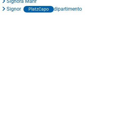
Signora Mahr
Signor
dipartimento
PlatzCapo