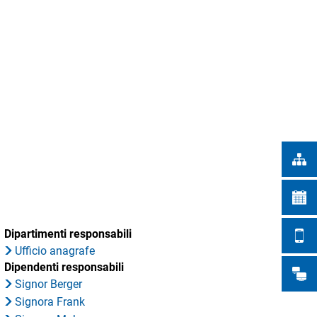
Türkçe
 DELLA CITTÀ
Українська
RICERCA
Polski
Português
Română
Български
Русский
Deutsch
MENÜ
Dipartimenti responsabili
Ufficio anagrafe
Dipendenti responsabili
Signor Berger
Signora Frank