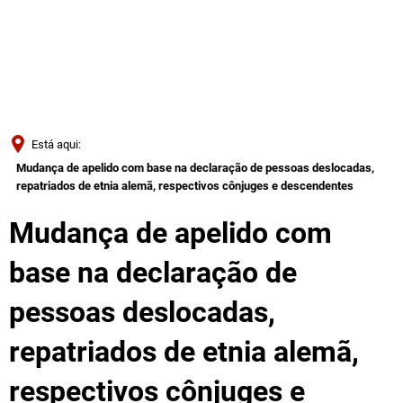
Türkçe
Українська
PESQUISAR
Polski
Português
Está aqui:
Română
Mudança de apelido com base na declaração de pessoas deslocadas,
repatriados de etnia alemã, respectivos cônjuges e descendentes
Български
Русский
Mudança de apelido com
Deutsch
MENÜ
base na declaração de
pessoas deslocadas,
repatriados de etnia alemã,
respectivos cônjuges e