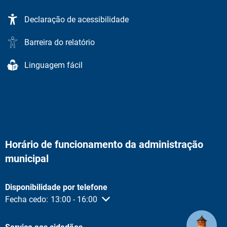
Declaração de acessibilidade
Barreira do relatório
Linguagem fácil
Horário de funcionamento da administração
municipal
Disponibilidade por telefone
Clique para ocultar outras horas de abertura ou fecho
Fecha cedo:
13:00
-
16:00
Das 13:00 às 16:00