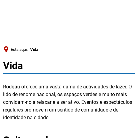
Türkçe
Українська
PESQUISAR
Polski
Português
Está aqui:
Vida
Română
Vida
Vida
Български
Русский
Rodgau oferece uma vasta gama de actividades de lazer. O
Deutsch
MENÜ
lido de renome nacional, os espaços verdes e muito mais
convidam-no a relaxar e a ser ativo. Eventos e espectáculos
regulares promovem um sentido de comunidade e de
identidade na cidade.