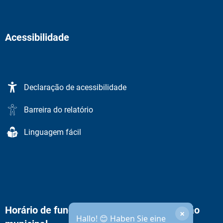
Acessibilidade
Declaração de acessibilidade
Barreira do relatório
Linguagem fácil
Horário de funcionamento da administração
×
Hallo! 😊 Haben Sie eine