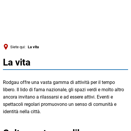
Türkçe
Українська
RICERCA
Polski
Português
Siete qui:
La vita
Română
La vita
La
Български
Русский
vita
Rodgau offre una vasta gamma di attività per il tempo
Deutsch
MENÜ
libero. Il lido di fama nazionale, gli spazi verdi e molto altro
ancora invitano a rilassarsi e ad essere attivi. Eventi e
spettacoli regolari promuovono un senso di comunità e
identità nella città.