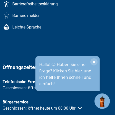
Barrierefreiheitserklärung
Barriere melden
Leichte Sprache
Öffnungszeiten Stadtverwaltung
Telefonische Erreichbarkeit
Klicken, um weitere Öffnungs- oder Schließzeiten auszublend
Geschlossen:
öffnet heute um 08:30 Uhr
Bürgerservice
Klicken, um weitere Öffnungs- oder Schließzeiten auszublend
Geschlossen:
öffnet heute um 08:00 Uhr