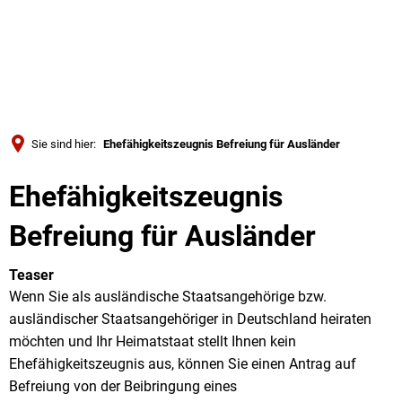
Türkçe
Українська
SUCHE
Polski
Português
Sie sind hier:
Ehefähigkeitszeugnis Befreiung für Ausländer
Română
Ehefähigkeitszeugnis
Български
Русский
Befreiung für Ausländer
Deutsch
MENÜ
Teaser
Wenn Sie als ausländische Staatsangehörige bzw.
ausländischer Staatsangehöriger in Deutschland heiraten
möchten und Ihr Heimatstaat stellt Ihnen kein
Ehefähigkeitszeugnis aus, können Sie einen Antrag auf
Befreiung von der Beibringung eines