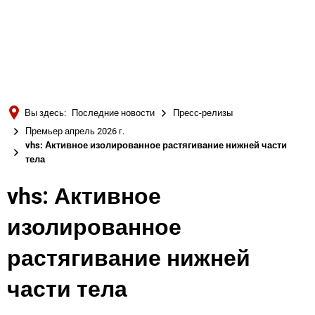
Türkçe
Українська
ПОИСК
Polski
Português
Вы здесь:
Последние новости
Пресс-релизы
Română
Премьер апрель 2026 г.
vhs: Активное изолированное растягивание нижней части
Български
тела
Русский
vhs: Активное
Deutsch
MENÜ
изолированное
растягивание нижней
части тела