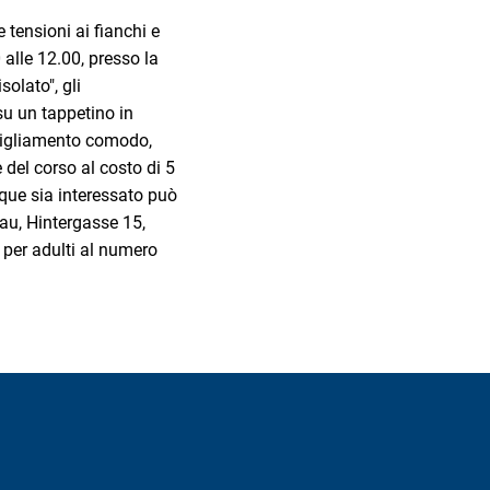
 tensioni ai fianchi e
 alle 12.00, presso la
olato", gli
su un tappetino in
bbigliamento comodo,
del corso al costo di 5
nque sia interessato può
gau, Hintergasse 15,
e per adulti al numero