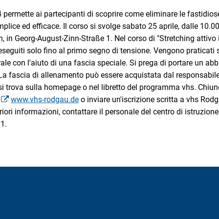
 permette ai partecipanti di scoprire come eliminare le fastidiose
ice ed efficace. Il corso si svolge sabato 25 aprile, dalle 10.00
in Georg-August-Zinn-Straße 1. Nel corso di "Stretching attivo is
eguiti solo fino al primo segno di tensione. Vengono praticati 
rale con l'aiuto di una fascia speciale. Si prega di portare un a
La fascia di allenamento può essere acquistata dal responsabile 
o si trova sulla homepage o nel libretto del programma vhs. Chiu
o
www.vhs-rodgau.de
o inviare un'iscrizione scritta a vhs Rod
ori informazioni, contattare il personale del centro di istruzion
1.