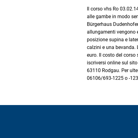
Il corso vhs Ro 03.02.14
alle gambe in modo sempl
Bürgerhaus Dudenhofen, 
allungamenti vengono es
posizione supina e late
calzini e una bevanda. 
euro. Il costo del cors
iscriversi online sul sit
63110 Rodgau. Per ulteri
06106/693-1225 o -123