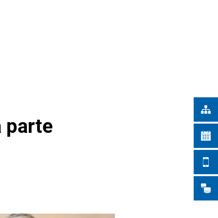
Türkçe
 DELLA CITTÀ
Українська
RICERCA
Polski
Português
Română
Български
Русский
a parte
Deutsch
MENÜ