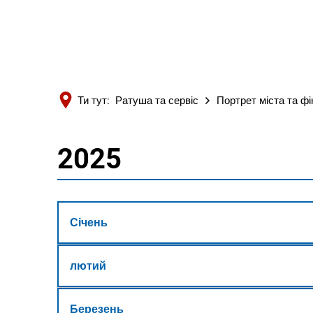
Ти тут:
Ратуша та сервіс
Портрет міста та ф
2025
2025
Січень
лютий
Березень