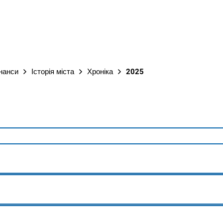
М
інанси
Історія міста
Хроніка
2025