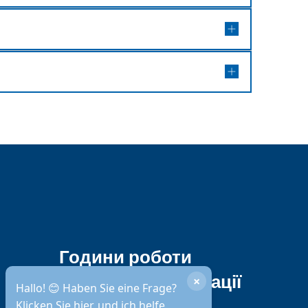
Години роботи
міської адміністрації
×
Hallo! 😊 Haben Sie eine Frage?
Klicken Sie hier, und ich helfe