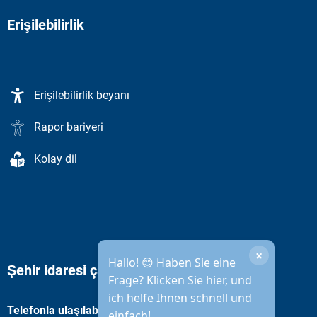
Erişilebilirlik
Erişilebilirlik beyanı
Rapor bariyeri
Kolay dil
×
Hallo! 😊 Haben Sie eine
Şehir idaresi çalışma saatleri
Frage? Klicken Sie hier, und
ich helfe Ihnen schnell und
Telefonla ulaşılabilirlik
einfach!