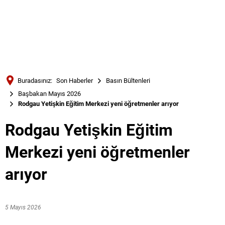
Türkçe
Українська
ARAMA
Polski
Português
Buradasınız:
Son Haberler
Basın Bültenleri
Română
Başbakan Mayıs 2026
Rodgau Yetişkin Eğitim Merkezi yeni öğretmenler arıyor
Български
Русский
Rodgau Yetişkin Eğitim
Deutsch
MENÜ
Merkezi yeni öğretmenler
arıyor
5 Mayıs 2026