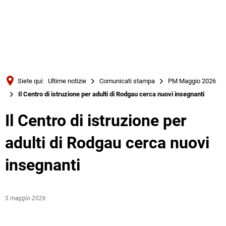
Türkçe
Українська
RICERCA
Polski
Português
Siete qui:
Ultime notizie
Comunicati stampa
PM Maggio 2026
Română
Il Centro di istruzione per adulti di Rodgau cerca nuovi insegnanti
Български
Il Centro di istruzione per
Русский
adulti di Rodgau cerca nuovi
Deutsch
MENÜ
insegnanti
5 maggio 2026