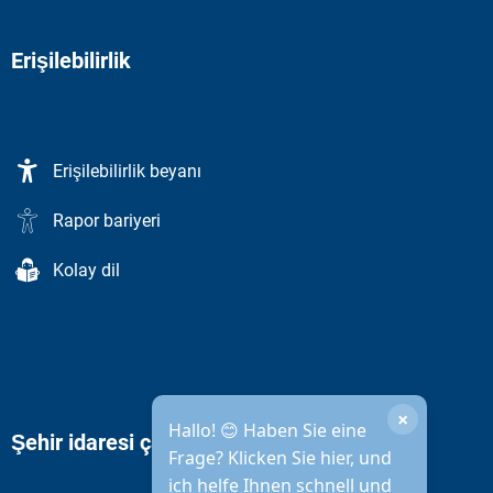
Erişilebilirlik
Erişilebilirlik beyanı
Rapor bariyeri
Kolay dil
×
Hallo! 😊 Haben Sie eine
Şehir idaresi çalışma saatleri
Frage? Klicken Sie hier, und
ich helfe Ihnen schnell und