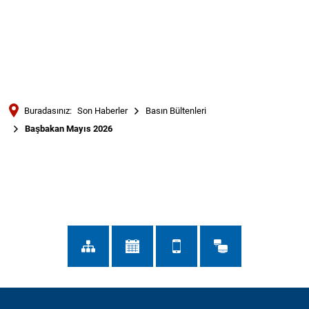
Türkçe
Українська
ARAMA
Polski
Português
Buradasınız:
Son Haberler
Basın Bültenleri
Română
Başbakan Mayıs 2026
Български
Başbakan
Русский
Mayıs
Deutsch
MENÜ
2026