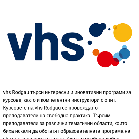
vhs Rodgau търси интересни и иновативни програми за
курсове, както и компетентни инструктори с опит.
Курсовете на vhs Rodgau се провеждат от
преподаватели на свободна практика. Търсим
преподаватели за различни тематични области, които
биха искали да обогатят образователната програма на
vhs със своя опит и страст. Ако сте особено добре