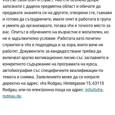
запознати с дадена предметна област и обичате да
предавате знанията си на другите, отворени сте, гъвкави
и готови да сътрудничите, имате опит в работата в група
и умеете да организирате, тогава vhs е точното място за
вас. Опитът в обучението на възрастни е желателен, но
не е задължително условие. Работата като почетен
служител в vhs е подходяща и за хора, които вече не
работят. Документите за кандидатстване трябва да
включват кратко мотивационно писмо със заглавието и
конкретното съдържание на програмата на курса,
автобиография със специфичните квалификации по
темата и снимка. Заявлението може да се изпрати
директно на адрес: vhs Rodgau, Hintergasse 15, 63110
Rodgau, или по електронна поща на адрес:
info@vhs-
rodgau.de.