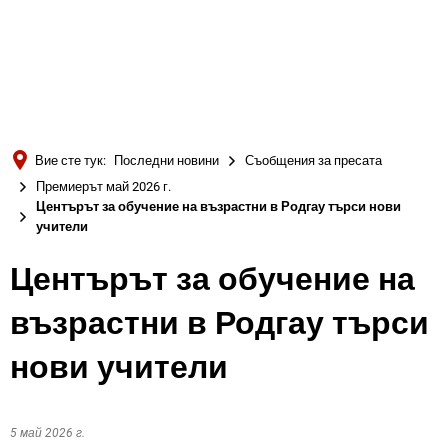
Türkçe
Українська
ТЪРСЕНЕ
Polski
Português
Вие сте тук:
Последни новини
Съобщения за пресата
Română
Премиерът май 2026 г.
Центърът за обучение на възрастни в Родгау търси нови
Български
учители
Русский
Центърът за обучение на
Deutsch
MENÜ
възрастни в Родгау търси
нови учители
5 май 2026 г.