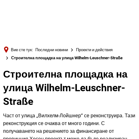
Türkçe
Українська
ТЪРСЕНЕ
Polski
Português
Вие сте тук:
Последни новини
Проекти и действия
Română
Строителна площадка на улица Wilhelm-Leuschner-Straße
Български
Строителна
Строителна площадка на
Русский
площадка
улица Wilhelm-Leuschner-
Deutsch
MENÜ
на
Straße
улица
Част от улица „Вилхелм-Лойшнер“ се реконструира. Тази
реконструкция се очаква от много години. С
Wilhelm-
получаването на решението за финансиране от
провинция Хесен проектът може да бъде реализиран.