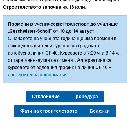
Leuschner-
Строителството започна
на
13 юли
.
Straße
Промени в ученическия транспорт до училище
„Geschwister-Scholl“ от 10 до 14 август
С началото на учебната година ще има промени в
някои допълнителни курсове на градската
автобусна линия OF-40. Курсовете в 7:29 ч. и 8:14 ч.
от гара Хайнхаузен се отменят. Алтернатива са
курсовете от редовния график на линия OF-40 –
допълнителна информация
.
Отклонение
Процедура
Фази на строителството
Бележки