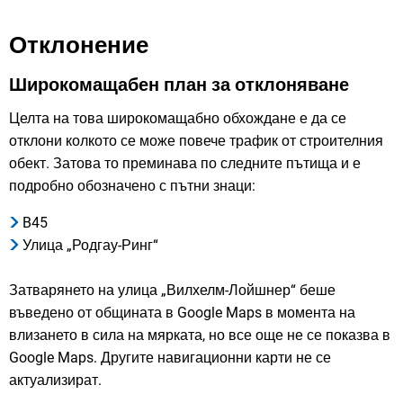
Отклонение
Широкомащабен план за отклоняване
Целта на това широкомащабно обхождане е да се
отклони колкото се може повече трафик от строителния
обект. Затова то преминава по следните пътища и е
подробно обозначено с пътни знаци:
B45
Улица „Родгау-Ринг“
Затварянето на улица „Вилхелм-Лойшнер“ беше
въведено от общината в Google Maps в момента на
влизането в сила на мярката, но все още не се показва в
Google Maps. Другите навигационни карти не се
актуализират.