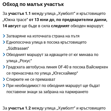
Обход по малък участък
За
участък 1.1
между улица „Хумболт“ и кръстовището
„Южна трасе“
от 13 юни до, по предварителни данни,
14 август
ще бъде в сила
следният
обходен маршрут:
Затваряне на източната страна на пътя
Еднопосочна улица в посока кръстовището
„Südtrassen“
Обходният маршрут за идващите от юг минава по
улица „Рохус“
Градската автобусна линия OF-40 в посока Вайскирхен
се пренасочва по улица „Югесхаймер“
Спирките не се премахват
При необходимост по обходния маршрут ще бъдат
поставени знаци за забрана на паркирането
За
участък 1.2
между улица „Хумболт“ и кръстовището