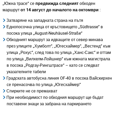
„Южна трасе“ се
предвижда
следният
обходен
маршрут
от
14 август до началото на октомври
:
Затваряне на западната страна на пътя
Еднопосочна улица от кръстовището „Südtrasse“ в
посока улица „August-Neuhäusel-Straße“
Обходният маршрут за идващите от север минава
през улиците „Хумболт“, „Югесхаймер“, „Вестенд“ към
улица „Рохус“, след това по улица „Ханс-Сакс“ и оттам
по улица „Вилхелм-Лойшнер“ към южната магистрала
в посока „Родгау-Рингштрасе“ – като се следват
указателните табели
Градската автобусна линия OF-40 в посока Вайскирхен
се пренасочва по улица „Югесхаймер“
Спирките не се премахват
При необходимост по обходния маршрут ще бъдат
поставени знаци за забрана на паркирането