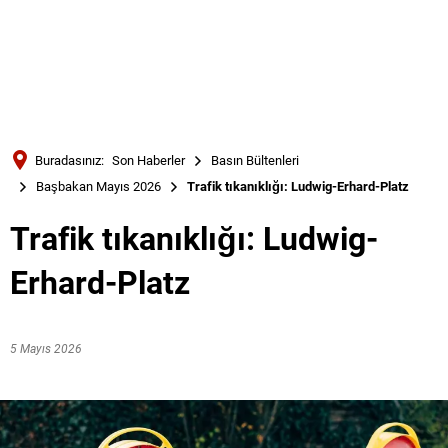
Türkçe
Українська
ARAMA
Polski
Português
Buradasınız:
Son Haberler
Basın Bültenleri
Română
Başbakan Mayıs 2026
Trafik tıkanıklığı: Ludwig-Erhard-Platz
Български
Trafik tıkanıklığı: Ludwig-
Русский
Erhard-Platz
Deutsch
MENÜ
5 Mayıs 2026