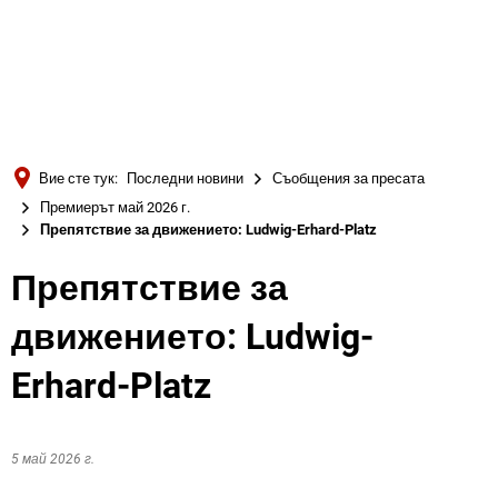
Türkçe
Українська
ТЪРСЕНЕ
Polski
Português
Вие сте тук:
Последни новини
Съобщения за пресата
Română
Премиерът май 2026 г.
Препятствие за движението: Ludwig-Erhard-Platz
Български
Русский
Препятствие за
Deutsch
MENÜ
движението: Ludwig-
Erhard-Platz
5 май 2026 г.