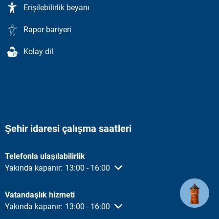
Erişilebilirlik beyanı
Rapor bariyeri
Kolay dil
Şehir idaresi çalışma saatleri
Telefonla ulaşılabilirlik
Diğer açılış veya kapanış saatlerini gizlemek için tıklayın
Yakında kapanır:
13:00
-
16:00
13:00 - 16:00 arası
Vatandaşlık hizmeti
Diğer açılış veya kapanış saatlerini gizlemek için tıklayın
Yakında kapanır:
13:00
-
16:00
13:00 - 16:00 arası