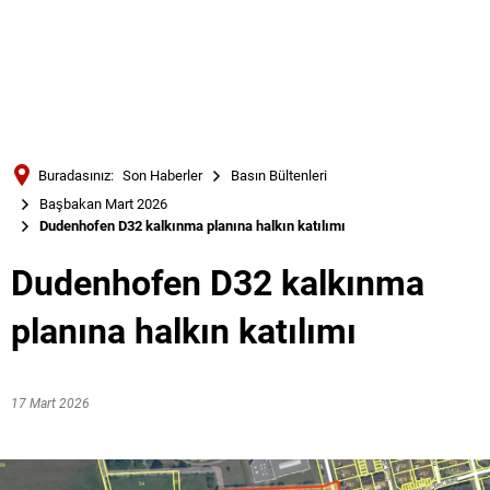
Türkçe
Українська
ARAMA
Polski
Português
Buradasınız:
Son Haberler
Basın Bültenleri
Română
Başbakan Mart 2026
Dudenhofen D32 kalkınma planına halkın katılımı
Български
Русский
Dudenhofen D32 kalkınma
Deutsch
MENÜ
planına halkın katılımı
17 Mart 2026