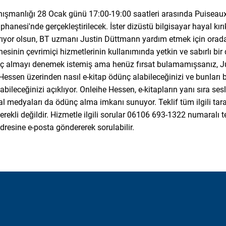
 danışmanlığı 28 Ocak günü 17:00-19:00 saatleri arasında Puiseau
anesi'nde gerçekleştirilecek. İster dizüstü bilgisayar hayal kırıkl
karıyor olsun, BT uzmanı Justin Düttmann yardım etmek için orad
inin çevrimiçi hizmetlerinin kullanımında yetkin ve sabırlı bir 
ç almayı denemek istemiş ama henüz fırsat bulamamışsanız, J
 Hessen üzerinden nasıl e-kitap ödünç alabileceğinizi ve bunları 
bileceğinizi açıklıyor. Onleihe Hessen, e-kitapların yanı sıra sesli
tal medyaları da ödünç alma imkanı sunuyor. Teklif tüm ilgili taraf
gerekli değildir. Hizmetle ilgili sorular 06106 693-1322 numaralı
dresine e-posta göndererek sorulabilir.