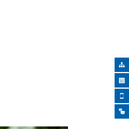
Türkçe
ŞEHİR İŞLERİ
Українська
ARAMA
Polski
Português
Română
Български
Русский
Deutsch
MENÜ