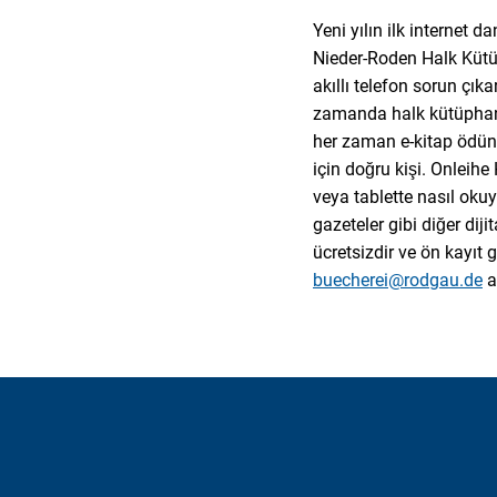
Yeni yılın ilk internet
Nieder-Roden Halk Kütüph
akıllı telefon sorun çı
zamanda halk kütüphanes
her zaman e-kitap ödün
için doğru kişi. Onleihe
veya tablette nasıl okuya
gazeteler gibi diğer diji
ücretsizdir ve ön kayıt 
buecherei@rodgau.de
a