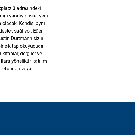
xplatz 3 adresindeki
ığı yaratıyor ister yeni
a olacak. Kendisi aynı
destek sağlıyor. Eğer
ustin Düttmann sizin
bir e-kitap okuyucuda
 kitaplar, dergiler ve
lara yöneliktir, katılım
 telefondan veya