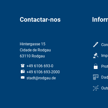
Contactar-nos
Info
Hintergasse 15
Con
Cidade de Rodgau
Imp
63110 Rodgau
+49 6106 693-0
Pro
+49 6106 693-2000
Dad
stadt@rodgau.de
Out