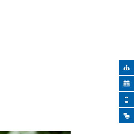
Türkçe
 NA CIDADE
Українська
PESQUISAR
Polski
Português
Română
Български
Русский
Deutsch
MENÜ