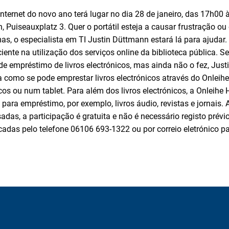
Internet do novo ano terá lugar no dia 28 de janeiro, das 17h00 
, Puiseauxplatz 3. Quer o portátil esteja a causar frustração 
as, o especialista em TI Justin Düttmann estará lá para ajudar
ente na utilização dos serviços online da biblioteca pública. S
de empréstimo de livros electrónicos, mas ainda não o fez, Jus
ica como se pode emprestar livros electrónicos através do Onleih
ónicos ou num tablet. Para além dos livros electrónicos, a Onlei
 para empréstimo, por exemplo, livros áudio, revistas e jornais. A
sadas, a participação é gratuita e não é necessário registo prévi
cadas pelo telefone 06106 693-1322 ou por correio eletrónico p