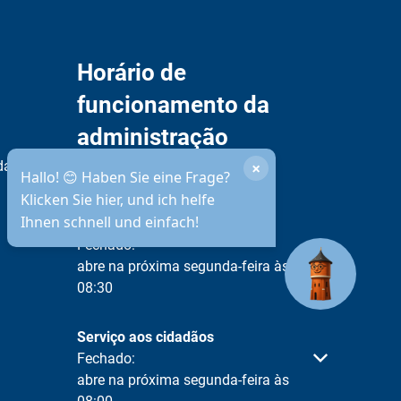
Horário de
funcionamento da
administração
municipal
idade
×
Hallo! 😊 Haben Sie eine Frage?
Klicken Sie hier, und ich helfe
Ihnen schnell und einfach!
Disponibilidade por telefone
Clique para ocultar outras horas de abertura ou fec
Fechado:
abre na próxima segunda-feira às
08:30
Serviço aos cidadãos
Clique para ocultar outras horas de abertura ou fec
Fechado:
abre na próxima segunda-feira às