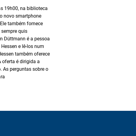
às 19h00, na biblioteca
ou o novo smartphone
. Ele também fornece
e sempre quis
tin Düttmann é a pessoa
e Hessen e lê-los num
he Hessen também oferece
 oferta é dirigida a
o. As perguntas sobre o
ara