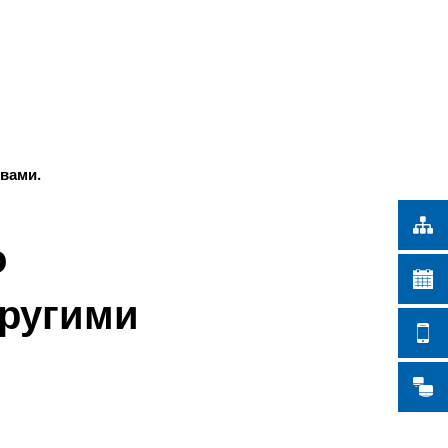
Türkçe
СКИЕ РАБОТЫ
Українська
ПОИСК
Polski
Português
Română
вами.
Български
Русский
о
Deutsch
MENÜ
другими