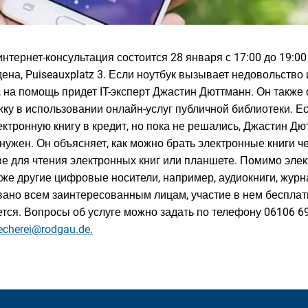
нтернет-консультация состоится 28 января с 17:00 до 19:00
ена, Puiseauxplatz 3. Если ноутбук вызывает недовольств
 на помощь придет IT-эксперт Джастин Дюттманн. Он также
ку в использовании онлайн-услуг публичной библиотеки. Ес
ктронную книгу в кредит, но пока не решались, Джастин Дю
нужен. Он объясняет, как можно брать электронные книги че
ве для чтения электронных книг или планшете. Помимо элект
кже другие цифровые носители, например, аудиокниги, журн
ано всем заинтересованным лицам, участие в нем бесплат
ется. Вопросы об услуге можно задать по телефону 06106 6
echerei@rodgau.de.