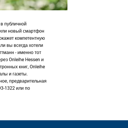
 в публичной
о или новый смартфон
 окажет компетентную
ли вы всегда хотели
ттманн - именно тот
рез Onleihe Hessen и
ронных книг, Onleihe
алы и газеты.
ное, предварительная
93-1322 или по