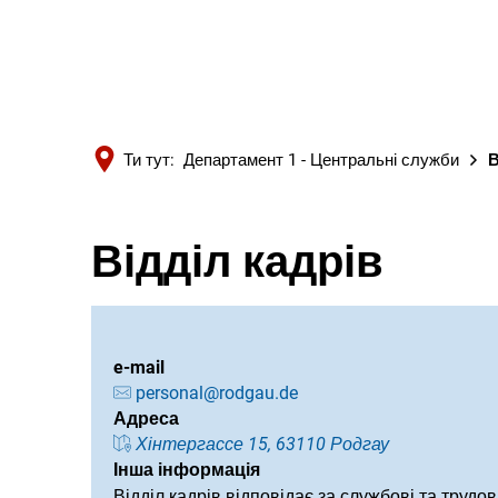
Ти тут:
Департамент 1 - Центральні служби
В
Відділ кадрів
e-mail
personal@rodgau.de
Адреса
Хінтергассе 15, 63110 Родгау
Інша інформація
Відділ кадрів відповідає за службові та трудов