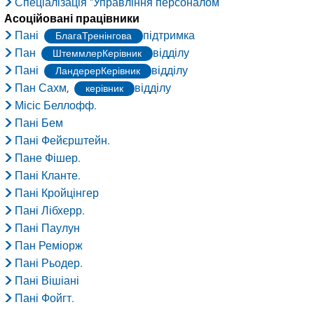
Спеціалізація "Управління персоналом
Асоційовані працівники
Пані
підтримка
БлагаТренінгова
Пан
відділу
ШтеммлерКерівник
Пані
відділу
ЛандерерКерівник
Пан Сахм,
відділу
керівник
Місіс Беллофф.
Пані Бем
Пані Фейєрштейн.
Пане Фішер.
Пані Кланте.
Пані Кройцінгер
Пані Лібхерр.
Пані Паулун
Пан Реміорж
Пані Рьодер.
Пані Вішіані
Пані Фойгт.