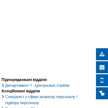
Türkçe
ІСЬКІ РОБОТИ
Українська
ПОШУК
Polski
Português
Română
Български
Русский
Deutsch
MENÜ
Підпорядковані відділи
Департамент 1 - Центральні служби
Асоційовані відділи
Спеціаліст у сфері розвитку персоналу /
підбору персоналу