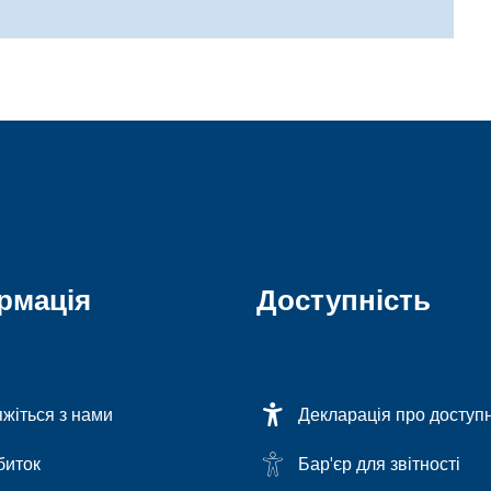
рмація
Доступність
яжіться з нами
Декларація про доступн
биток
Бар'єр для звітності