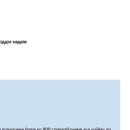
М
ідділ кадрів
і відносини близько 900 співробітників від найму до