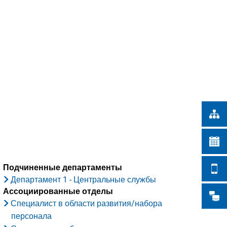
Türkçe
СКИЕ РАБОТЫ
Українська
ПОИСК
Polski
Português
Română
Български
Русский
Deutsch
MENÜ
Подчиненные департаменты
Департамент 1 - Центральные службы
Ассоциированные отделы
Специалист в области развития/набора
персонала