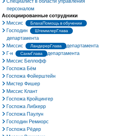
Специалист в области управления
персоналом
Ассоциированные сотрудники
Миссис
БлахаПомощь в обучении
Господин
ШтеммлерГлава
департамента
Миссис
департамента
ЛандерерГлава
Г-н
департамента
СахмГлава
Миссис Беллофф
Госпожа Бём
Госпожа Фойерштейн
Мистер Фишер
Миссис Клант
Госпожа Кройцингер
Госпожа Либхерр
Госпожа Паулун
Господин Ремиорс
Госпожа Рёдер