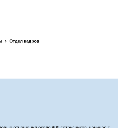
ГОРОД
ы
Отдел кадров
довые отношения около 900 сотрудников, начиная с