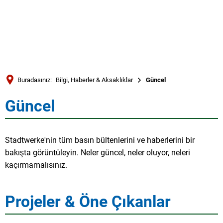
Türkçe
العربية
ARAMA
Українська
Română
Buradasınız:
Bilgi, Haberler & Aksaklıklar
Güncel
Български
Güncel
Güncel
Русский
Português
Stadtwerke'nin tüm basın bültenlerini ve haberlerini bir
Deutsch
MENÜ
bakışta görüntüleyin. Neler güncel, neler oluyor, neleri
kaçırmamalısınız.
Projeler & Öne Çıkanlar