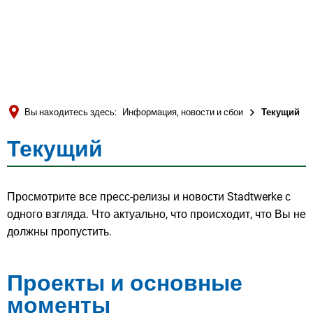
Türkçe
العربية
ПОИСК
Українська
Română
Вы находитесь здесь:
Информация, новости и сбои
Текущий
Български
Текущий
Текущий
Русский
Português
Просмотрите все пресс-релизы и новости Stadtwerke с
Deutsch
MENÜ
одного взгляда. Что актуально, что происходит, что Вы не
должны пропустить.
Проекты и основные
моменты