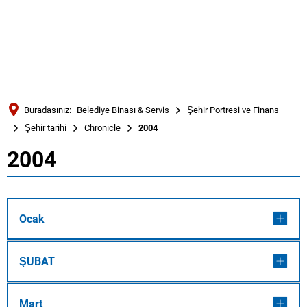
Türkçe
Українська
ARAMA
Polski
Português
Buradasınız:
Belediye Binası & Servis
Şehir Portresi ve Finans
Română
Şehir tarihi
Chronicle
2004
Български
2004
2004
Русский
Deutsch
MENÜ
Ocak
ŞUBAT
Mart