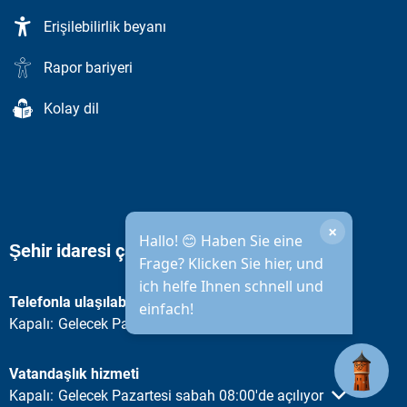
Erişilebilirlik beyanı
Rapor bariyeri
Kolay dil
×
Hallo! 😊 Haben Sie eine
Şehir idaresi çalışma saatleri
Frage? Klicken Sie hier, und
ich helfe Ihnen schnell und
Telefonla ulaşılabilirlik
einfach!
Diğer açılış veya kapanış saatlerini gizlemek için tıklayın
Kapalı:
Gelecek Pazartesi sabah 08:30'da açılıyor
Vatandaşlık hizmeti
Diğer açılış veya kapanış saatlerini gizlemek için tıklayın
Kapalı:
Gelecek Pazartesi sabah 08:00'de açılıyor