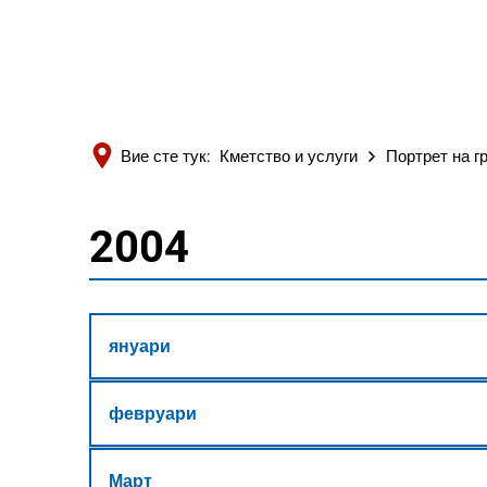
Вие сте тук:
Кметство и услуги
Портрет на г
2004
2004
януари
февруари
Март