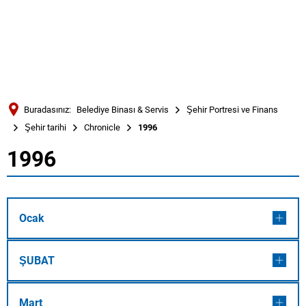
Türkçe
Українська
ARAMA
Polski
Português
Buradasınız:
Belediye Binası & Servis
Şehir Portresi ve Finans
Română
Şehir tarihi
Chronicle
1996
Български
1996
1996
Русский
Deutsch
MENÜ
Ocak
ŞUBAT
Mart