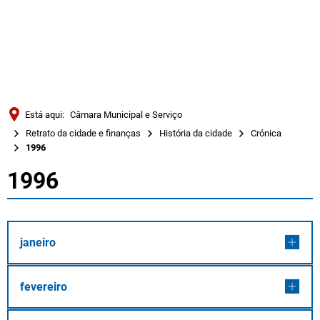
Türkçe
Українська
PESQUISAR
Polski
Português
Está aqui:
Câmara Municipal e Serviço
Română
Retrato da cidade e finanças
História da cidade
Crónica
1996
Български
1996
Русский
1996
Deutsch
MENÜ
janeiro
fevereiro