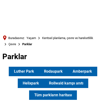
Türkçe
Українська
ARAMA
Polski
Português
Buradasınız:
Yaşam
Kentsel planlama, çevre ve hareketlilik
Română
Çevre
Parklar
Български
Parklar
Русский
Deutsch
MENÜ
Luther Park
Rodaupark
Amberpark
Helixpark
Rollwald kampı anıtı
Tüm parkların haritası