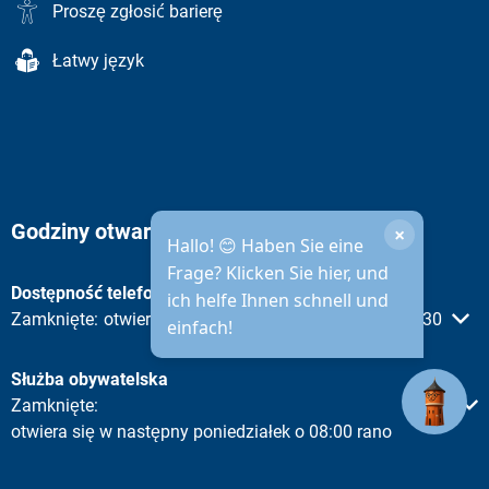
Proszę zgłosić barierę
Łatwy język
Godziny otwarcia administracji miejskiej
×
Hallo! 😊 Haben Sie eine
Frage? Klicken Sie hier, und
Dostępność telefoniczna
ich helfe Ihnen schnell und
Proszę kliknąć, aby ukryć inne godziny otwarcia lub zamknięc
Zamknięte:
otwieramy w następny poniedziałek o 08:30
einfach!
Służba obywatelska
Proszę kliknąć, aby ukryć inne godziny otwarcia lub zamknięc
Zamknięte:
otwiera się w następny poniedziałek o 08:00 rano