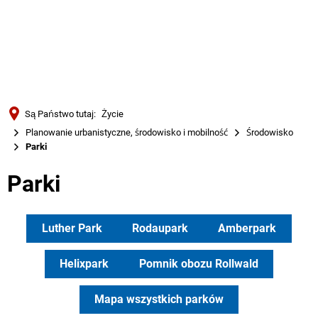
Türkçe
Українська
WYSZUKIWANIE
Polski
Português
Są Państwo tutaj:
Życie
Română
Planowanie urbanistyczne, środowisko i mobilność
Środowisko
Parki
Български
Русский
Parki
Deutsch
MENÜ
Luther Park
Rodaupark
Amberpark
Helixpark
Pomnik obozu Rollwald
Mapa wszystkich parków