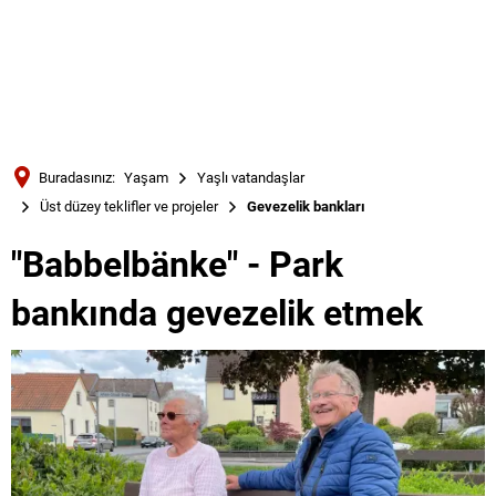
Türkçe
Українська
ARAMA
Polski
Português
Buradasınız:
Yaşam
Yaşlı vatandaşlar
Română
Üst düzey teklifler ve projeler
Gevezelik bankları
Български
"Babbelbänke" - Park
Русский
bankında gevezelik etmek
Deutsch
MENÜ