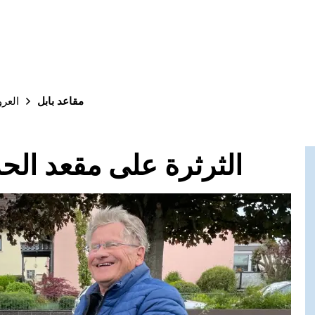
مقاعد بابل
العر
"Babbelbänke" - الثرثرة على مقعد ا