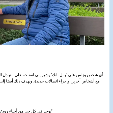
أي شخص يجلس على "بابل بانك" يشير إلى انفتاحه على التبادل 
مع أشخاص آخرين وإجراء اتصالات جديدة. ويهدف ذلك أيضًا إلى ت
يوجد في كل حي من أحياء رودغاو مقعد يحمل لافتة نحاسية صغيرة مكتوب عليها "بابيلبانك".