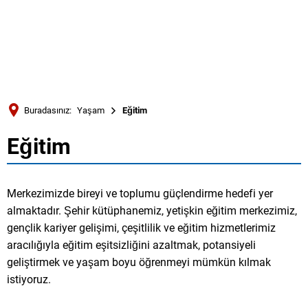
Türkçe
Українська
ARAMA
Polski
Português
Buradasınız:
Yaşam
Eğitim
Română
Eğitim
Eğitim
Български
Русский
Merkezimizde bireyi ve toplumu güçlendirme hedefi yer
Deutsch
MENÜ
almaktadır. Şehir kütüphanemiz, yetişkin eğitim merkezimiz,
gençlik kariyer gelişimi, çeşitlilik ve eğitim hizmetlerimiz
aracılığıyla eğitim eşitsizliğini azaltmak, potansiyeli
geliştirmek ve yaşam boyu öğrenmeyi mümkün kılmak
istiyoruz.