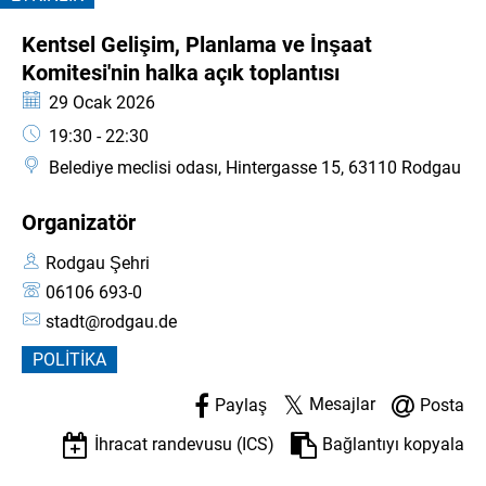
Komitesi'nin
KATEGORI: ETKINLIK
Kentsel Gelişim, Planlama ve İnşaat
halka
Komitesi'nin halka açık toplantısı
açık
Tarih:
29 Ocak 2026
Saat:
19:30 - 22:30
toplantısı
Belediye meclisi odası, Hintergasse 15, 63110 Rodgau
Organizatör
Rodgau Şehri
06106 693-0
stadt@rodgau.de
POLITIKA
Mesajlar
Paylaş
Posta
İhracat randevusu (ICS)
Bağlantıyı kopyala