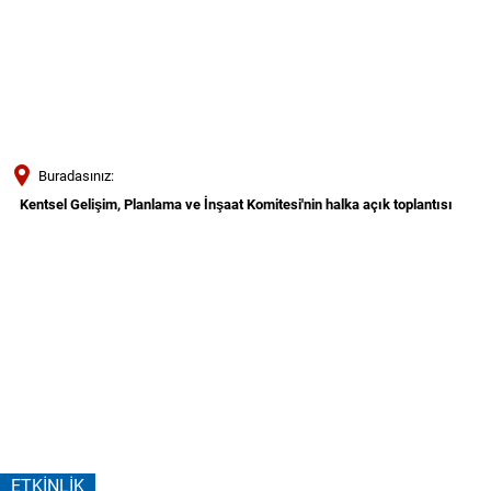
Türkçe
Українська
ARAMA
Polski
Português
Buradasınız:
Română
Kentsel Gelişim, Planlama ve İnşaat Komitesi'nin halka açık toplantısı
Български
Kentsel
Русский
Gelişim,
Deutsch
MENÜ
Planlama
ve
İnşaat
ETKINLIK