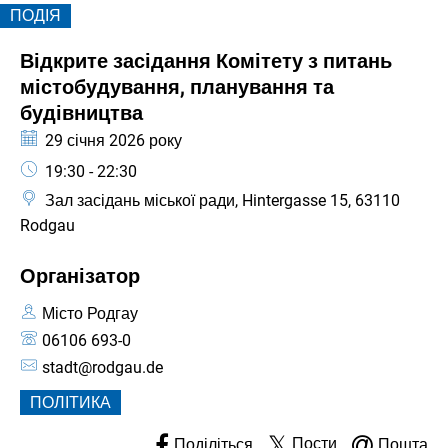
ПОДІЯ
містобудування,
КАТЕГОРІЯ: ПОДІЯ
Відкрите засідання Комітету з питань
планування
містобудування, планування та
та
будівництва
Дата:
29 січня 2026 року
будівництва
Час:
19:30 - 22:30
Зал засідань міської ради, Hintergasse 15, 63110
Rodgau
Організатор
Місто Родгау
06106 693-0
stadt@rodgau.de
ПОЛІТИКА
Пости
Поділіться
Пошта