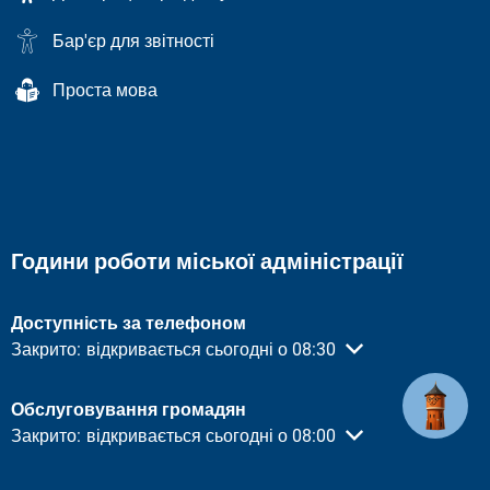
Бар'єр для звітності
Проста мова
Години роботи міської адміністрації
Доступність за телефоном
Натисніть, щоб приховати інший час відкриття або закритт
Закрито:
відкривається сьогодні о 08:30
Обслуговування громадян
Натисніть, щоб приховати інший час відкриття або закритт
Закрито:
відкривається сьогодні о 08:00