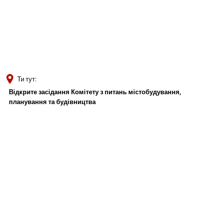
Türkçe
Українська
ПОШУК
Polski
Português
Ти тут:
Română
Відкрите засідання Комітету з питань містобудування,
планування та будівництва
Български
Русский
Відкрите
Deutsch
MENÜ
засідання
Комітету
з
питань