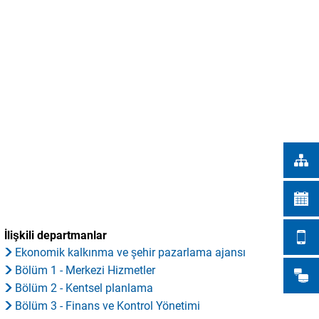
Türkçe
ŞEHİR İŞLERİ
Українська
ARAMA
Polski
Português
Română
Български
Русский
Deutsch
MENÜ
İlişkili departmanlar
Ekonomik kalkınma ve şehir pazarlama ajansı
Bölüm 1 - Merkezi Hizmetler
Bölüm 2 - Kentsel planlama
Bölüm 3 - Finans ve Kontrol Yönetimi