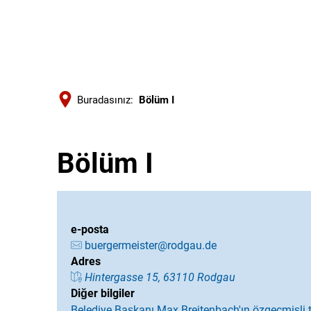
Buradasınız:
Bölüm I
Bölüm I
e-posta
buergermeister@rodgau.de
Adres
Hintergasse 15, 63110 Rodgau
Diğer bilgiler
Belediye Başkanı Max Breitenbach'ın özgeçmişli t