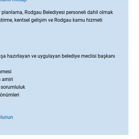
hir planlama, Rodgau Belediyesi personeli dahil olmak
geliştirme, kentsel gelişim ve Rodgau kamu hizmeti
klaşa hazırlayan ve uygulayan belediye meclisi başkanı
nmesi
n amiri
n sorumluluk
ldönümleri
ulunun