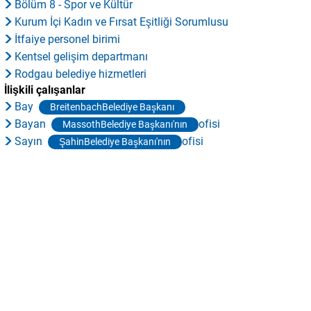
Bölüm 8 - Spor ve Kültür
Kurum İçi Kadın ve Fırsat Eşitliği Sorumlusu
İtfaiye personel birimi
Kentsel gelişim departmanı
Rodgau belediye hizmetleri
İlişkili çalışanlar
Bay
BreitenbachBelediye Başkanı
Bayan
ofisi
MassothBelediye Başkanı'nın
Sayın
ofisi
ŞahinBelediye Başkanı'nın