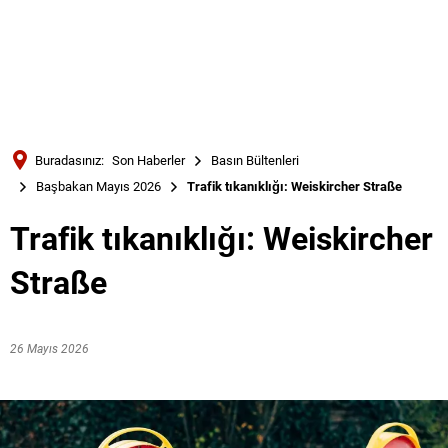
Türkçe
Українська
ARAMA
Polski
Português
Buradasınız:
Son Haberler
Basın Bültenleri
Română
Başbakan Mayıs 2026
Trafik tıkanıklığı: Weiskircher Straße
Български
Trafik tıkanıklığı: Weiskircher
Русский
Straße
Deutsch
MENÜ
26 Mayıs 2026