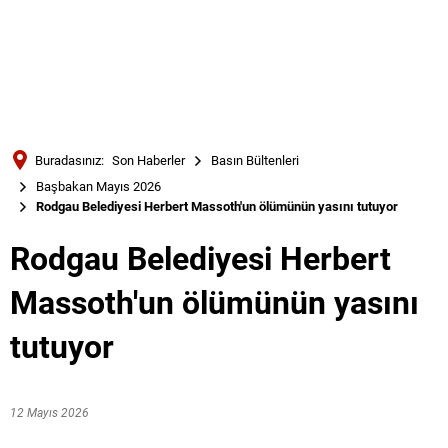
Türkçe
Українська
ARAMA
Polski
Português
Buradasınız:
Son Haberler
Basın Bültenleri
Română
Başbakan Mayıs 2026
Rodgau Belediyesi Herbert Massoth'un ölümünün yasını tutuyor
Български
Русский
Rodgau Belediyesi Herbert
Deutsch
MENÜ
Massoth'un ölümünün yasını
tutuyor
12 Mayıs 2026