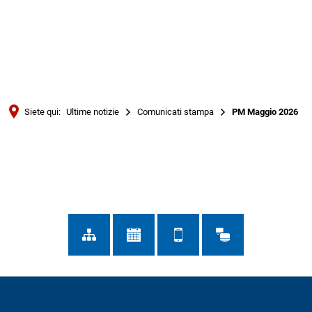
Türkçe
Українська
RICERCA
Polski
Português
Siete qui:
Ultime notizie
Comunicati stampa
PM Maggio 2026
Română
PM
Български
Русский
Maggio
Deutsch
MENÜ
2026