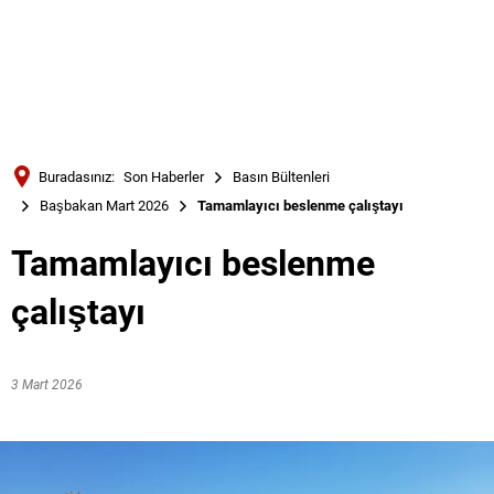
Türkçe
Українська
ARAMA
Polski
Português
Buradasınız:
Son Haberler
Basın Bültenleri
Română
Başbakan Mart 2026
Tamamlayıcı beslenme çalıştayı
Български
Tamamlayıcı beslenme
Русский
çalıştayı
Deutsch
MENÜ
3 Mart 2026