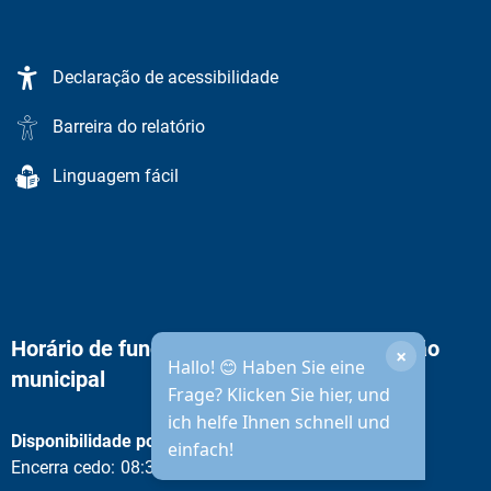
Declaração de acessibilidade
Barreira do relatório
Linguagem fácil
Horário de funcionamento da administração
municipal
Disponibilidade por telefone
Clique para ocultar outras horas de abertura ou fecho
Encerra cedo:
08:30
-
12:00
Das 08:30 às 12:00