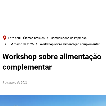
Türkçe
Українська
PESQUISAR
Polski
Português
Está aqui:
Últimas notícias
Comunicados de imprensa
Română
PM março de 2026
Workshop sobre alimentação complementar
Български
Workshop sobre alimentação
Русский
complementar
Deutsch
MENÜ
3 de março de 2026